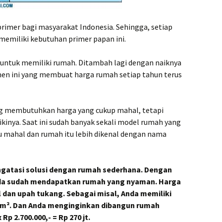
n Harga
Purbali
Kontra
imer bagi masyarakat Indonesia. Sehingga, setiap
Purwor
memiliki kebutuhan primer papan ini.
n Harga
ahli
untuk memiliki rumah. Ditambah lagi dengan naiknya
Kontra
Remban
en ini yang membuat harga rumah setiap tahun terus
nggung
Terjan
.000,-
Kontra
Salati
 membutuhkan harga yang cukup mahal, tetapi
an
Handal
ikinya. Saat ini sudah banyak sekali model rumah yang
.000,-
tu mahal dan rumah itu lebih dikenal dengan nama
Kontra
Sleman
sobo
.000,-
Kontra
engatasi solusi dengan rumah sederhana. Dengan
Harga b
Anda sudah mendapatkan rumah yang nyaman. Harga
ogo
 dan upah tukang. Sebagai misal, Anda memiliki
.000,-
Kontra
Teman
 m². Dan Anda menginginkan dibangun rumah
berkual
Rp 2.700.000,- = Rp 270 jt.