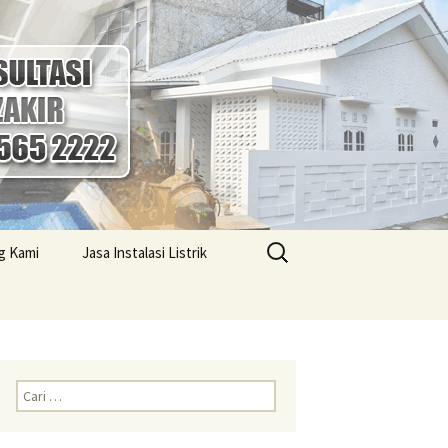
Cari
g Kami
Jasa Instalasi Listrik
untuk:
ktor Bangunan
Jasa Instalasi Listrik Solo
Harga Bangunan
Profesional
er Terjangkau
Jasa Instalasi Listrik
ktor Bangunan
Jogja Terbaik
anyar Biaya
Cari
gkau
untuk:
Jasa Instalasi Listrik
Semarang Terpercaya
ktor Bangunan