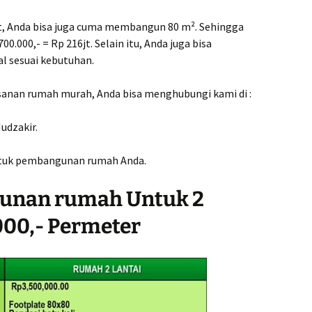
ogja
rga 1
Kontra
ut, Anda bisa juga cuma membangun 80 m². Sehingga
Ungaran
Bergar
0.000,- = Rp 216jt. Selain itu, Anda juga bisa
 sesuai kebutuhan.
r Truk
Kontra
35rb
Wonogi
Terjan
anan rumah murah, Anda bisa menghubungi kami di :
olo 1
Kontra
udzakir.
Wonoso
 Jogja
ntuk pembangunan rumah Anda.
.000,-
gunan rumah Untuk 2
000,- Permeter