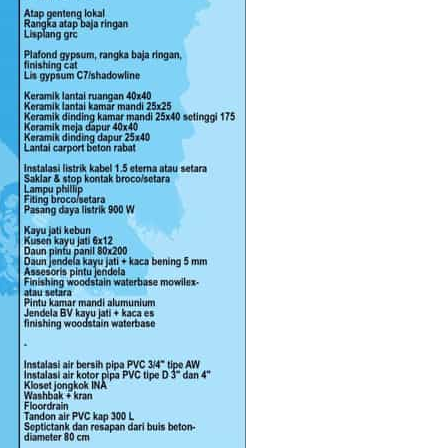
ongan
Pembor
.000,-
Kontra
Progo B
ang
.000,-
Kontra
Magela
Terjan
dadi
.000,-
Kontra
Mungki
rejo
.000,-
Kontra
Pembor
ang
Kontra
.000,-
Pekalo
Terjan
a
Kontra
.000,-
Pemala
Kontra