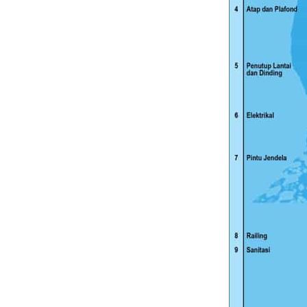
Jual Pasir di Pekal
Harga Murah Rp460
perkubik
Jual Pasir di Pemal
Harga Murah Rp450
perkubik
Jual Pasir di Purwo
Harga Murah Rp330
perkubik
Jual Pasir di Purwo
Harga Murah Rp345
perkubik
Jual Pasir di Remb
Harga Murah Rp380
perkubik
Jual Pasir di Salatig
Harga Murah Rp275
perkubik