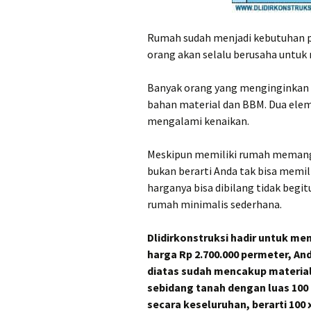
Jual Pasir di Slema
Murah Rp214.000,-
perkubik
Rumah sudah menjadi kebutuhan pr
orang akan selalu berusaha untuk 
Jual Pasir di Srage
Murah Rp270.000,-
perkubik
Banyak orang yang menginginkan 
bahan material dan BBM. Dua elem
Jual Pasir di Tema
Harga Murah Rp250
mengalami kenaikan.
perkubik
Meskipun memiliki rumah memang
Jual Pasir di Ungar
bukan berarti Anda tak bisa memil
Harga Murah Rp280
perkubik
harganya bisa dibilang tidak begi
rumah minimalis sederhana.
Jual Pasir di Wono
Harga Murah Rp270
perkubik
Dlidirkonstruksi hadir untuk m
harga Rp 2.700.000 permeter, 
Jual Pasir Kulonpr
diatas sudah mencakup material
Harga Murah Rp260
perkubik
sebidang tanah dengan luas 100
secara keseluruhan, berarti 100 x 