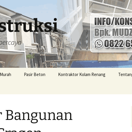
struksi
percaya
 Murah
Pasir Beton
Kontraktor Kolam Renang
Tentan
arga
Kontra
Jogja 
per Met
r Bangunan
umas
Kontra
.000,-
Karang
Terjan
g
Kontra