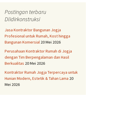
Kualitas Pilihan
Jual Tanah di Solo kota
Postingan terbaru
Murah Strategis
ktor Bangunan
Dlidirkonstruksi
ng Terbaik Tukang
galaman
Jasa Kontraktor Bangunan Jogja
Profesional untuk Rumah, Kost hingga
ktor Bangunan
Bangunan Komersial
20 Mei 2026
rkualitas dan
caya
Perusahaan Kontraktor Rumah di Jogja
dengan Tim Berpengalaman dan Hasil
ktor Bangunan
Berkualitas
20 Mei 2026
 Terpercaya
Kontraktor Rumah Jogja Terpercaya untuk
ktor Bangunan
Hunian Modern, Estetik & Tahan Lama
20
rjo Harga
Mei 2026
itif
ktor Rumah
negara Tukang
ktor Rumah Bantul
Bersaing