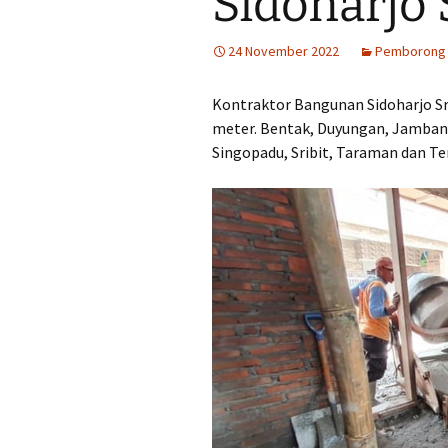
Sidoharjo
Harga Murah Rp430
perkubik
24 November 2022
Pemborong 
Jual Pasir di Blora 
Murah Rp350.000,-
Kontraktor Bangunan Sidoharjo Sr
perkubik
meter. Bentak, Duyungan, Jambana
Jual Pasir di Boyolal
Singopadu, Sribit, Taraman dan 
Harga Murah Rp270
perkubik
Jual Pasir di Brebe
Harga Murah Rp470
perkubik
Jual Pasir di Cilaca
Murah Rp480.000,-
perkubik
Jual Pasir di Dema
Murah Rp328.000,-
perkubik