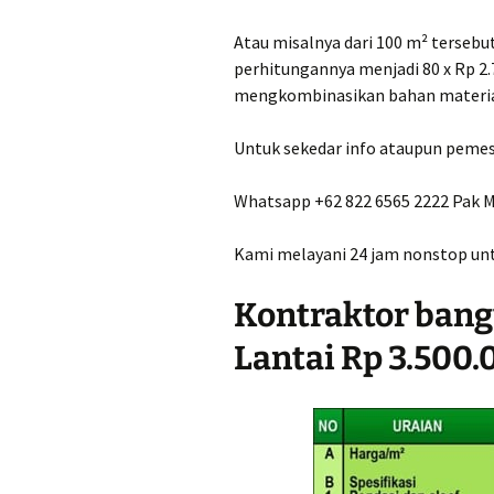
Jual Pasir Merapi J
Kualitas Terbaik Ha
Atau misalnya dari 100 m² terseb
Truk Murah
perhitungannya menjadi 80 x Rp 2.70
Jual Pasir Merapi
mengkombinasikan bahan material
Semarang Harga pe
(Rit) Murah Mulai 2
Untuk sekedar info ataupun pemes
Jual Pasir Merapi S
truk harga murah
Whatsapp +62 822 6565 2222 Pak M
Jual Pasir Wonosari
Kami melayani 24 jam nonstop u
Harga Murah Rp257
perkubik
Kontraktor ban
Lantai Rp 3.500.