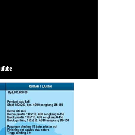
urah
Kontra
k
Demak 
Yang Ah
olo
.000,-
Kontra
Grobog
Terjan
urah
Kontra
k
Gunung
Terjan
rah
Kontra
k
Bangun
 Harga
Kontra
Kebume
Profesi
ang
Kontra
.000,-
Kendal 
Kontra