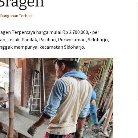
 Sragen
.000,-
Klaten 
Bangunan Terbaik
Kontra
Harga
Semara
Berpen
agen Terpercaya harga mulai Rp 2.700.000,- per
n, Jetak, Pandak, Patihan, Purwosuman, Sidoharjo,
Kontra
i
Solo Be
Tenggak mempunyai kecamatan Sidoharjo.
.000,-
Terper
Kontra
s
Sragen
.000,-
Kontra
Sukoha
p Harga
Kompet
Kontra
Banjar
k Harga
Handal
Kontra
Harga 