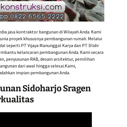
a Harga
Kontra
Banyum
Terjan
ganyar
.000,-
Kontra
dia jasa kontraktor bangunan di Wilayah Anda. Kami
Batang
dunia proyek khususnya pembangunan rumah. Melalui
Handal
men
l seperti PT Vijaya Manunggal Karya dan PT Dlidir
.000,-
Kontra
embantu kelancaran pembangunan Anda. Kami secara
Biaya T
, penyusunan RAB, desain arsitektur, pemilihan
l Harga
ngunan dari awal hingga selesai.Kami,
Kontra
udahkan impian pembangunan Anda.
Boyolal
Terjan
ogja
unan Sidoharjo Sragen
.000,-
Kontra
Brebes
kualitas
Terper
Klaten
.000,-
Kontra
Cilaca
Amana