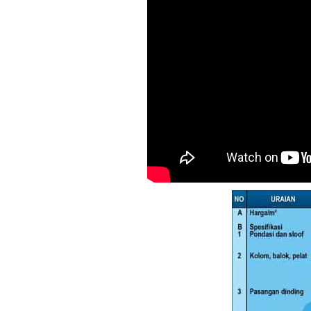
Jual Pasir di Kota
Semarang Harga M
Rp300.000,-perkubi
Jual Pasir di Kota S
Harga Murah Rp214
perkubik
Jual Pasir di Kota
Sukoharjo Harga M
Rp228.000,-perkubi
Jual Pasir di Kota
Wonogiri Harga Mu
Rp270.000,-perkubi
Jual Pasir di Kudus
Murah Rp360.000,-
perkubik
Jual Pasir di Magel
Harga Murah Rp220
perkubik