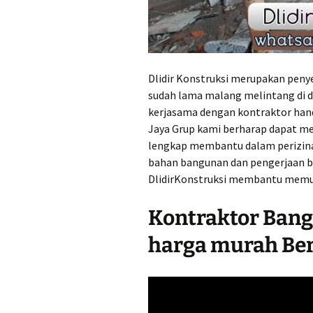
Jual Pasir di Jepar
Murah Rp357.000,-
perkubik
Jual Pasir di Karan
Harga Murah Rp285
perkubik
Dlidir Konstruksi merupakan penye
sudah lama malang melintang di 
Jual Pasir di Kebu
kerjasama dengan kontraktor handa
Harga Murah Rp342
perkubik
Jaya Grup kami berharap dapat m
lengkap membantu dalam perizinan
Jual Pasir di Kenda
bahan bangunan dan pengerjaan ba
Murah Rp400.000,-
DlidirKonstruksi membantu mem
perkubik
Jual Pasir di Kota J
Kontraktor Bang
Harga Murah Rp215
perkubik
harga murah Ber
Jual Pasir di Kota 
Harga Murah Rp200
perkubik