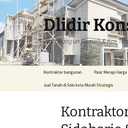
Dlidir Kon
Jasa Bangun Rumah & Kos Ter
Langsung
Kontraktor bangunan
Pasir Merapi Harga
ke
isi
Jual Tanah di Solo kota Murah Strategis
Jual Pasir Bantul H
Murah Rp242.000,-
perkubik
Kontrakto
Jual Pasir di Bany
Harga Murah Rp430
perkubik
Jual Pasir di Batan