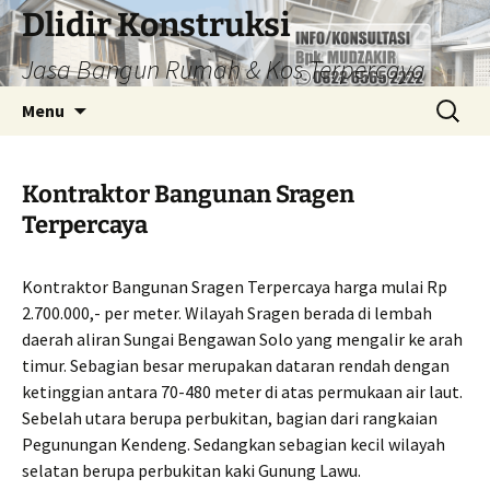
Dlidir Konstruksi
Jasa Bangun Rumah & Kos Terpercaya
Langsung
Cari
Menu
ke
untuk:
isi
Kontraktor Bangunan Sragen
Terpercaya
Kontraktor Bangunan Sragen Terpercaya harga mulai Rp
2.700.000,- per meter. Wilayah Sragen berada di lembah
daerah aliran Sungai Bengawan Solo yang mengalir ke arah
timur. Sebagian besar merupakan dataran rendah dengan
ketinggian antara 70-480 meter di atas permukaan air laut.
Sebelah utara berupa perbukitan, bagian dari rangkaian
Pegunungan Kendeng. Sedangkan sebagian kecil wilayah
selatan berupa perbukitan kaki Gunung Lawu.