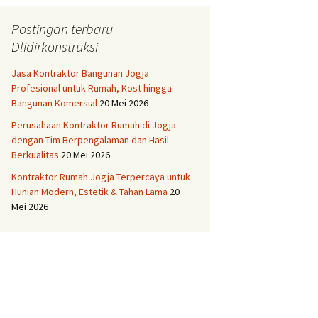
Kualitas Pilihan
Jual Tanah di Solo kota
Postingan terbaru
Murah Strategis
ktor Bangunan
Dlidirkonstruksi
ng Terbaik Tukang
galaman
Jasa Kontraktor Bangunan Jogja
Profesional untuk Rumah, Kost hingga
ktor Bangunan
Bangunan Komersial
20 Mei 2026
rkualitas dan
caya
Perusahaan Kontraktor Rumah di Jogja
dengan Tim Berpengalaman dan Hasil
ktor Bangunan
Berkualitas
20 Mei 2026
 Terpercaya
Kontraktor Rumah Jogja Terpercaya untuk
ktor Bangunan
Hunian Modern, Estetik & Tahan Lama
20
rjo Harga
Mei 2026
itif
ktor Rumah
negara Tukang
ktor Rumah Bantul
Bersaing