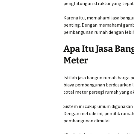
Jual Pasir di Pekal
penghitungan struktur yang tepat, 
Harga Murah Rp460
perkubik
Karena itu, memahami jasa bangu
Jual Pasir di Pemal
penting. Dengan memahami gamba
Harga Murah Rp450
pembangunan rumah dengan lebih p
perkubik
Apa Itu Jasa Ba
Jual Pasir di Purwo
Harga Murah Rp330
perkubik
Meter
Jual Pasir di Purwo
Harga Murah Rp345
Istilah jasa bangun rumah harga 
perkubik
biaya pembangunan berdasarkan lua
Jual Pasir di Remb
total meter persegi rumah yang a
Harga Murah Rp380
perkubik
Sistem ini cukup umum digunakan o
Dengan metode ini, pemilik ruma
Jual Pasir di Salatig
Harga Murah Rp275
pembangunan dimulai.
perkubik