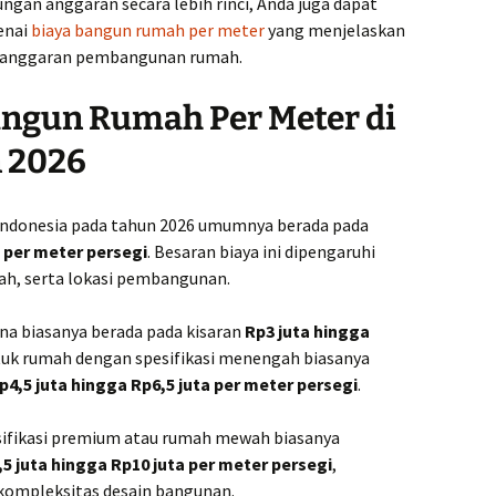
gan anggaran secara lebih rinci, Anda juga dapat
n Harga
Purbali
enai
biaya bangun rumah per meter
yang menjelaskan
g anggaran pembangunan rumah.
Kontra
Purwor
n Harga
ahli
angun Rumah Per Meter di
Kontra
 2026
Remban
nggung
Terjan
.000,-
 Indonesia pada tahun 2026 umumnya berada pada
Kontra
Salati
a per meter persegi
. Besaran biaya ini dipengaruhi
an
Handal
.000,-
mah, serta lokasi pembangunan.
Kontra
Sleman
na biasanya berada pada kisaran
Rp3 juta hingga
sobo
.000,-
tuk rumah dengan spesifikasi menengah biasanya
Kontra
p4,5 juta hingga Rp6,5 juta per meter persegi
.
Harga b
ogo
sifikasi premium atau rumah mewah biasanya
.000,-
Kontra
Teman
,5 juta hingga Rp10 juta per meter persegi
,
berkual
 kompleksitas desain bangunan.