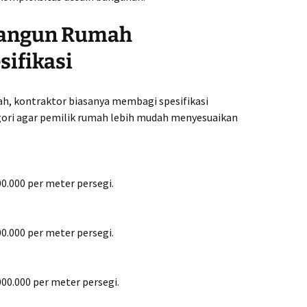
ogja
rga 1
Kontra
Ungaran
 Bangun Rumah
Bergar
sifikasi
r Truk
Kontra
35rb
Wonogi
Terjan
, kontraktor biasanya membagi spesifikasi
olo 1
ori agar pemilik rumah lebih mudah menyesuaikan
Kontra
Wonoso
 Jogja
.000,-
00.000 per meter persegi.
00.000 per meter persegi.
000.000 per meter persegi.