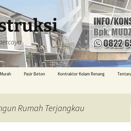
struksi
percaya
 Murah
Pasir Beton
Kontraktor Kolam Renang
Tentan
arga
Kontra
Jogja 
per Met
Bangun Rumah Terjangkau
umas
Kontra
.000,-
Karang
Terjan
g
Kontra