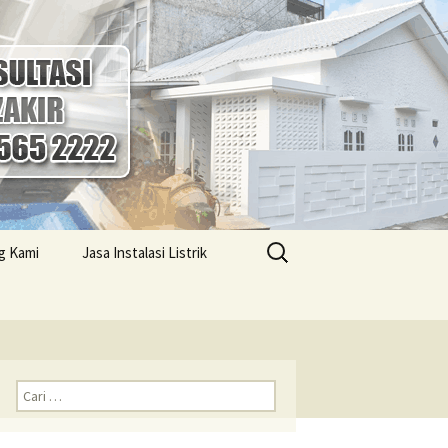
Cari
g Kami
Jasa Instalasi Listrik
untuk:
ktor Bangunan
Jasa Instalasi Listrik Solo
Harga Bangunan
Profesional
er Terjangkau
Jasa Instalasi Listrik
ktor Bangunan
Jogja Terbaik
anyar Biaya
Cari
gkau
untuk:
Jasa Instalasi Listrik
Semarang Terpercaya
ktor Bangunan