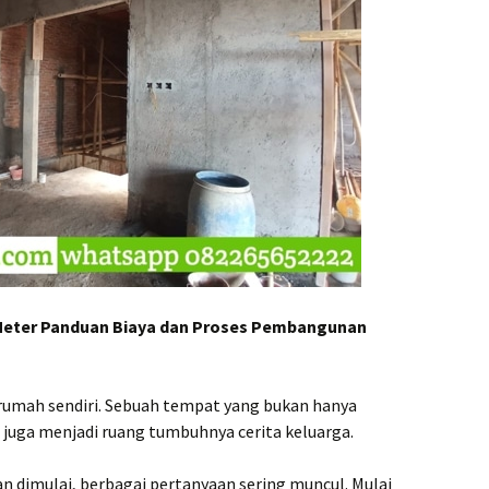
a Harga
Kontra
Banyum
Terjan
ganyar
.000,-
Kontra
Batang
Handal
men
.000,-
Kontra
Biaya T
l Harga
Kontra
Boyolal
Terjan
Meter Panduan Biaya dan Proses Pembangunan
ogja
.000,-
Kontra
Brebes
Terper
rumah sendiri. Sebuah tempat yang bukan hanya
Klaten
.000,-
Kontra
i juga menjadi ruang tumbuhnya cerita keluarga.
Cilaca
Amana
dimulai, berbagai pertanyaan sering muncul. Mulai