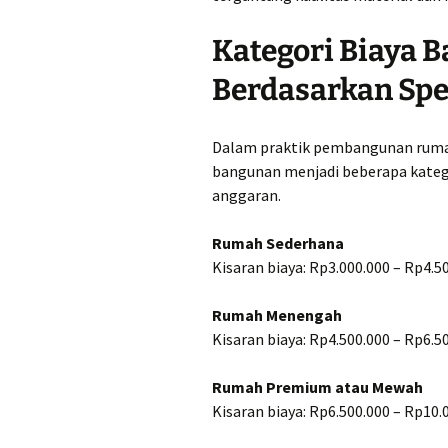
Jual Pasir Merapi J
Kualitas Terbaik Ha
Truk Murah
Kategori Biaya
Berdasarkan Spe
Jual Pasir Merapi
Semarang Harga pe
(Rit) Murah Mulai 2
Dalam praktik pembangunan rumah
Jual Pasir Merapi S
bangunan menjadi beberapa kateg
truk harga murah
anggaran.
Jual Pasir Wonosari
Harga Murah Rp257
Rumah Sederhana
perkubik
Kisaran biaya: Rp3.000.000 – Rp4.5
Rumah Menengah
Kisaran biaya: Rp4.500.000 – Rp6.5
Rumah Premium atau Mewah
Kisaran biaya: Rp6.500.000 – Rp10.