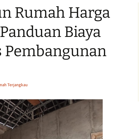
.000,-
Klaten 
un Rumah Harga
Kontra
Harga
Semara
 Panduan Biaya
Berpen
Kontra
es Pembangunan
i
Solo Be
.000,-
Terper
Kontra
s
Sragen
.000,-
Kontra
mah Terjangkau
Sukoha
p Harga
Kompet
Kontra
Banjar
k Harga
Handal
Kontra
Harga 