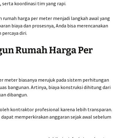
ongan
Pembor
serta koordinasi tim yang rapi.
.000,-
Kontra
n rumah harga per meter menjadi langkah awal yang
Progo B
ang
ran biaya dan prosesnya, Anda bisa merencanakan
.000,-
ercaya diri.
Kontra
Magela
Terjan
ngun Rumah Harga Per
dadi
.000,-
Kontra
Mungki
rejo
.000,-
Kontra
per meter biasanya merujuk pada sistem perhitungan
Pembor
s bangunan. Artinya, biaya konstruksi dihitung dari
ang
Kontra
kan dibangun.
.000,-
Pekalo
Terjan
leh kontraktor profesional karena lebih transparan.
h dapat memperkirakan anggaran sejak awal sebelum
a
Kontra
.000,-
Pemala
Kontra