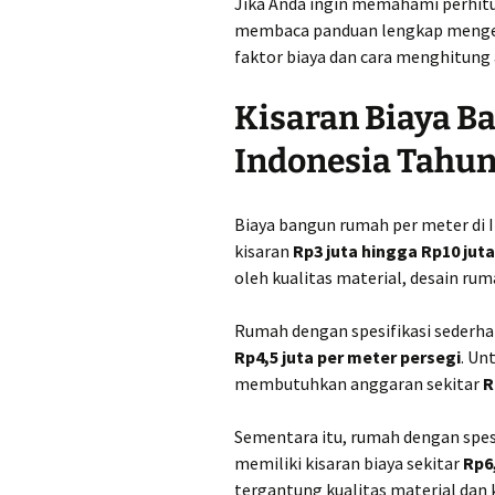
Jika Anda ingin memahami perhitun
Jual Pasir di Slema
Murah Rp214.000,-
membaca panduan lengkap meng
perkubik
faktor biaya dan cara menghitun
Jual Pasir di Srage
Murah Rp270.000,-
Kisaran Biaya B
perkubik
Indonesia Tahun
Jual Pasir di Tema
Harga Murah Rp250
perkubik
Biaya bangun rumah per meter di
kisaran
Rp3 juta hingga Rp10 jut
Jual Pasir di Ungar
Harga Murah Rp280
oleh kualitas material, desain ru
perkubik
Rumah dengan spesifikasi sederha
Jual Pasir di Wono
Rp4,5 juta per meter persegi
Harga Murah Rp270
. Un
perkubik
membutuhkan anggaran sekitar
R
Jual Pasir Kulonpr
Sementara itu, rumah dengan spe
Harga Murah Rp260
perkubik
memiliki kisaran biaya sekitar
Rp6
tergantung kualitas material dan