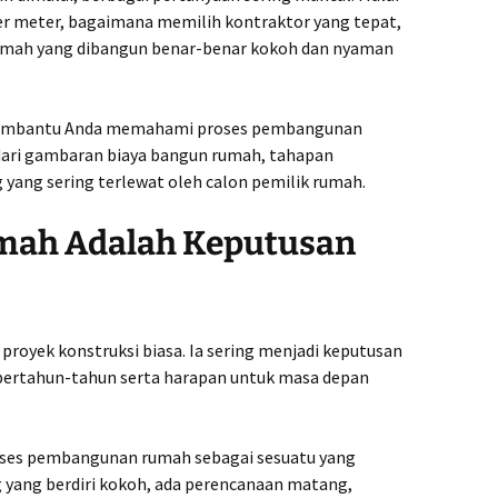
er meter, bagaimana memilih kontraktor yang tepat,
urah
Kontra
k
Demak 
mah yang dibangun benar-benar kokoh dan nyaman
Yang Ah
olo
.000,-
Kontra
Grobog
n membantu Anda memahami proses pembangunan
Terjan
 dari gambaran biaya bangun rumah, tahapan
g yang sering terlewat oleh calon pemilik rumah.
urah
Kontra
k
Gunung
Terjan
ah Adalah Keputusan
rah
Kontra
k
Bangun
 Harga
Kontra
oyek konstruksi biasa. Ia sering menjadi keputusan
Kebume
Profesi
bertahun-tahun serta harapan untuk masa depan
ang
Kontra
.000,-
Kendal 
es pembangunan rumah sebagai sesuatu yang
ng yang berdiri kokoh, ada perencanaan matang,
Kontra