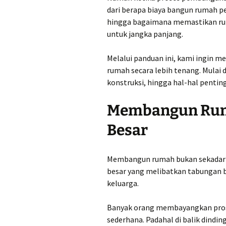
Jual Pasir di Kota
dari berapa biaya bangun rumah p
Semarang Harga M
Rp300.000,-perkubi
hingga bagaimana memastikan ru
untuk jangka panjang.
Jual Pasir di Kota S
Harga Murah Rp214
perkubik
Melalui panduan ini, kami ingi
rumah secara lebih tenang. Mulai
Jual Pasir di Kota
konstruksi, hingga hal-hal pentin
Sukoharjo Harga M
Rp228.000,-perkubi
Membangun Rum
Jual Pasir di Kota
Wonogiri Harga Mu
Besar
Rp270.000,-perkubi
Jual Pasir di Kudus
Membangun rumah bukan sekadar pr
Murah Rp360.000,-
perkubik
besar yang melibatkan tabungan 
keluarga.
Jual Pasir di Magel
Harga Murah Rp220
perkubik
Banyak orang membayangkan pros
sederhana. Padahal di balik dindi