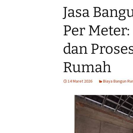
Harga Murah Rp430
Jasa Bang
perkubik
Jual Pasir di Blora 
Per Meter:
Murah Rp350.000,-
perkubik
dan Pros
Jual Pasir di Boyolal
Harga Murah Rp270
perkubik
Rumah
Jual Pasir di Brebe
Harga Murah Rp470
perkubik
14 Maret 2026
Biaya Bangun Ru
Jual Pasir di Cilaca
Murah Rp480.000,-
perkubik
Jual Pasir di Dema
Murah Rp328.000,-
perkubik