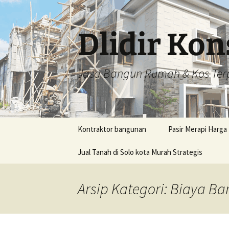
Dlidir Kon
Jasa Bangun Rumah & Kos Ter
Langsung
Kontraktor bangunan
Pasir Merapi Harga
ke
isi
Jual Tanah di Solo kota Murah Strategis
Jual Pasir Bantul H
Murah Rp242.000,-
perkubik
Arsip Kategori: Biaya 
Jual Pasir di Bany
Harga Murah Rp430
perkubik
Jual Pasir di Batan